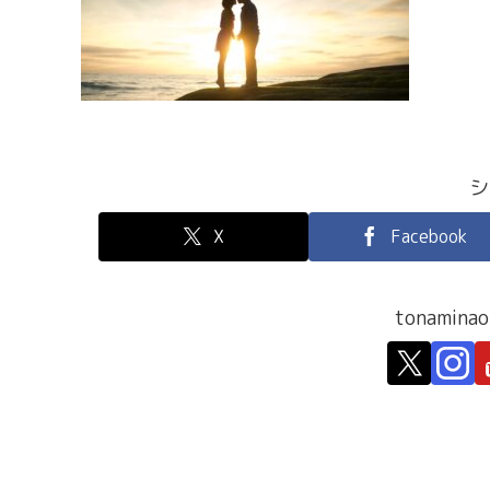
シ
X
Facebook
tonami