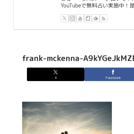
YouTubeで無料占い実施中
frank-mckenna-A9kYGeJkMZ
X
Facebook