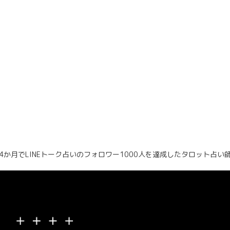
4か月でLINEトーク占いのフォロワー1000人を達成したタロット占い