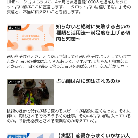
LINEトーク占いにおいて、4ヶ月で友達登録1000人を達成したタロ
ット占い師がここに宣言します、「タロット占いは信じるな。」その
真意と、本当に伝えたいことを話します。
知らないと絶対に失敗する占いの
占いとは
種類と活用法～満足度を上げる傾
向と対策～
占いを受けるとき、とりあえず知ってる占いを受けようとしていませ
んか？ 占いの種類はたくさんあって、それぞれにちゃんと得意なこ
とがある。 自分の悩みに合った占いを選ばないと、なんだかモヤっ
とした結果になるかも・・・ そうならないための傾向と対策をここ
で知っておきましょう。
占い師はAIに淘汰されるのか
占いとは
技術の進歩で時代が移り変わるスピードが格段に速くなった。それに
伴い、淘汰されるであろう多くの仕事。その中に占い師は入っている
のか。今後も必要とされる職業なのか考えていく。
【実話】恋愛がうまくいかない人
占いを受ける