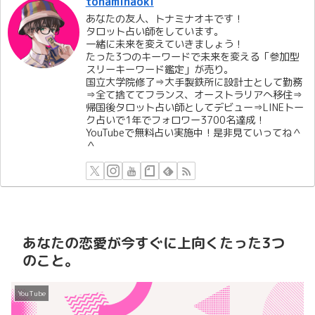
tonaminaoki
あなたの友人、トナミナオキです！
タロット占い師をしています。
一緒に未来を変えていきましょう！
たった3つのキーワードで未来を変える「参加型
スリーキーワード鑑定」が売り。
国立大学院修了⇒大手製鉄所に設計士として勤務
⇒全て捨ててフランス、オーストラリアへ移住⇒
帰国後タロット占い師としてデビュー⇒LINEトー
ク占いで1年でフォロワー3700名達成！
YouTubeで無料占い実施中！是非見ていってね＾
＾
あなたの恋愛が今すぐに上向くたった3つ
のこと。
YouTube