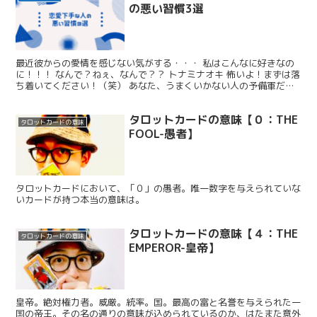
の悪い習慣3選
最近彼からの愛情を感じない気がする・・・ 私はこんなに好きなの
に！！！ なんで？ねぇ、なんで？？ トナミナオキ 怖いよ！まずは落
ち着いてください！（笑） あなた、うまくいかない人の予備軍だ
よ！（笑） もちろん相手側に原因がある場合もあるけれ...
タロットカードの意味【０：THE
タロットカードの意味
FOOL-愚者】
タロットカードにおいて、「０」の愚者。唯一数字を与えられていな
いカードが持つ本当の意味は。
タロットカードの意味【４：THE
タロットカードの意味
EMPEROR-皇帝】
皇帝。絶対権力者。威厳。統率。国。最高の富と名誉を与えられた一
国の帝王。その名の通りの意味が込められているのか、はたまた意外