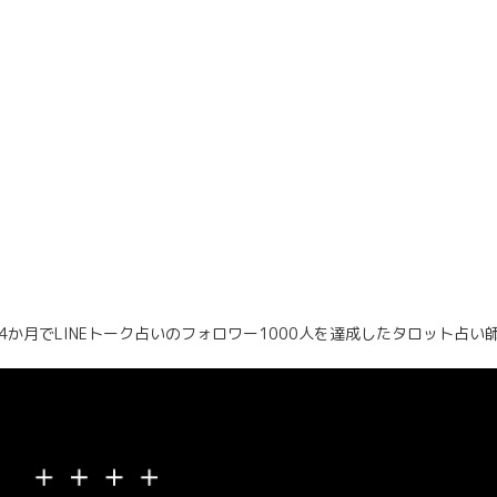
4か月でLINEトーク占いのフォロワー1000人を達成したタロット占い