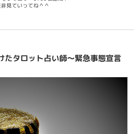
！是非見ていってね＾＾
けたタロット占い師～緊急事態宣言