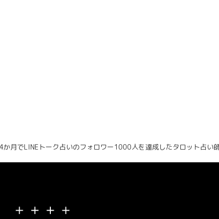
4か月でLINEトーク占いのフォロワー1000人を達成したタロット占い