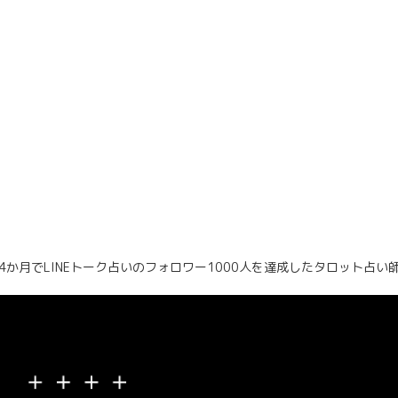
4か月でLINEトーク占いのフォロワー1000人を達成したタロット占い