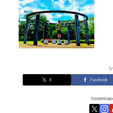
シ
X
Facebook
tonami